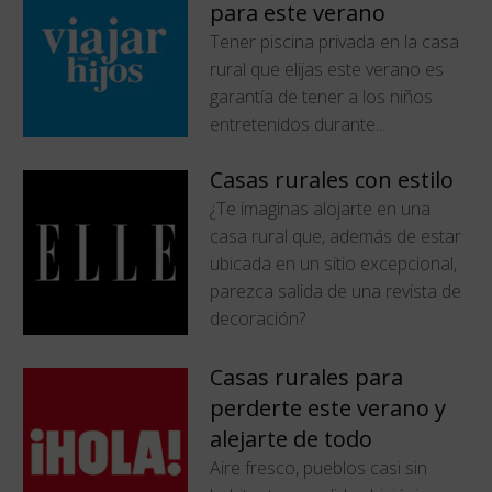
para este verano
Tener piscina privada en la casa
rural que elijas este verano es
garantía de tener a los niños
entretenidos durante...
Casas rurales con estilo
¿Te imaginas alojarte en una
casa rural que, además de estar
ubicada en un sitio excepcional,
parezca salida de una revista de
decoración?
Casas rurales para
perderte este verano y
alejarte de todo
Aire fresco, pueblos casi sin